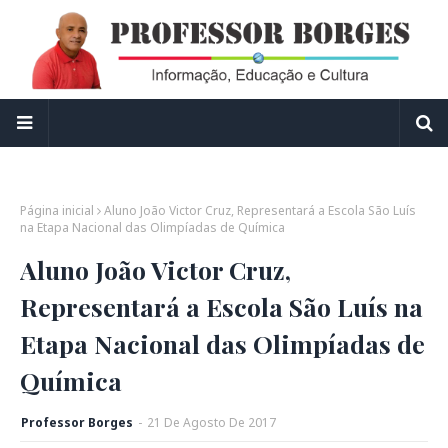
Página inicial
Aluno João Victor Cruz, Representará a Escola São Luís
na Etapa Nacional das Olimpíadas de Química
Aluno João Victor Cruz,
Representará a Escola São Luís na
Etapa Nacional das Olimpíadas de
Química
Professor Borges
-
21
De
Agosto
De
2017