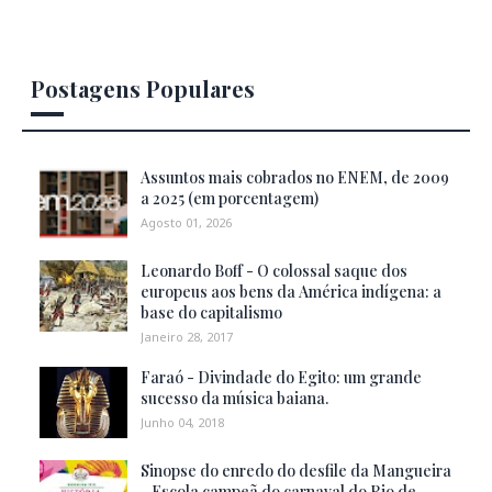
Postagens Populares
Assuntos mais cobrados no ENEM, de 2009
a 2025 (em porcentagem)
Agosto 01, 2026
Leonardo Boff - O colossal saque dos
europeus aos bens da América indígena: a
base do capitalismo
Janeiro 28, 2017
Faraó - Divindade do Egito: um grande
sucesso da música baiana.
Junho 04, 2018
Sinopse do enredo do desfile da Mangueira
- Escola campeã do carnaval do Rio de