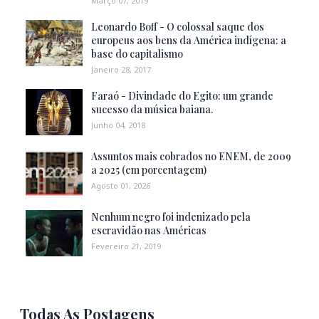
Março 07, 2019
Leonardo Boff - O colossal saque dos
europeus aos bens da América indígena: a
base do capitalismo
Janeiro 28, 2017
Faraó - Divindade do Egito: um grande
sucesso da música baiana.
Junho 04, 2018
Assuntos mais cobrados no ENEM, de 2009
a 2025 (em porcentagem)
Agosto 01, 2026
Nenhum negro foi indenizado pela
escravidão nas Américas
Fevereiro 21, 2019
Todas As Postagens