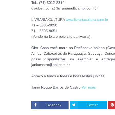
Tel.: (71) 3012-2314
glauber.rocha@livrariamulticampi.com.br
LIVRARIA CULTURA
www.livrariacultura.com.br
71 – 3505-9050
71 – 3505-9051
(Vende na loja e pelo site da livraria).
Obs. Caso você more no Recôncavo baiano (Gover
Almas, Cabaceiras do Paraguaçu, Sapeaçu, Conceiç
posso disponibilizar um exemplar e entrega
janiocastro@bol.com.br
Abraço a todos e todas e boas festas juninas
Janio Roque Barros de Castro
Ver mais
Facebook
Twitter