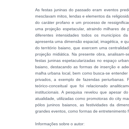
As festas juninas do passado eram eventos predo
mesclavam mitos, lendas e elementos da religiosid
do caráter profano e um processo de ressignific
uma projeção espetacular, atraindo milhares de
diferentes intensidades todos os municípios d
apresenta uma dimensão espacial, imagética, e qu
do território baiano, que exercem uma centralid
projeção midiática. Na presente obra, analisam-se
festas juninas espetacularizadas no espaço urb
baiano, destacando as formas de inserção e ad
malha urbana local, bem como busca-se entender 
privados, a exemplo de fazendas periurbanas. Pa
teórico-conceitual que foi relacionado analitic
institucionais. A pesquisa revelou que apesar d
atualidade, utilizadas como promotoras do city mar
pólos juninos baianos, as festividades da dimens
grandes eventos, como formas de entretenimento fe
Informações sobre o autor: