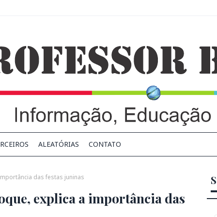
RCEIROS
ALEATÓRIAS
CONTATO
 importância das festas juninas
S
oque, explica a importância das