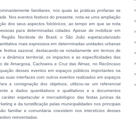
minantemente familiares, nos quais às práticas profanas se
ade. Nos eventos festivos do presente, nota-se uma ampliação
ação dos seus aspectos folclóricos, ao tempo em que se nota
 pessoas para determinadas cidades. Apesar de mobilizar em
a Região Nordeste do Brasil, o São João espetacularizado
antitativa mais expressiva em determinadas unidades urbanas
ade festiva sazonal, destacando-se notadamente em termos de
 a dinâmica territorial, os impactos e as especificidades das
ano de Amargosa, Cachoeira e Cruz das Almas, no Recôncavo
equação desses eventos em espaços públicos importantes na
as suas interfaces com outros eventos realizados em espaços
ra a consignação dos objetivos, utilizou-se um referencial
amente a dados quantitativos e qualitativos e a documentos
o caráter espetacular e mercadológico das festas juninas da
keting e da turistificação pelas municipalidades nos principais
ão familiar e comunitária coexistem nos interstícios desses
stivo reinventadas.