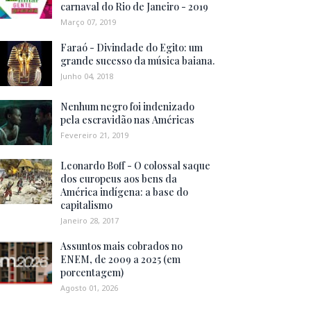
carnaval do Rio de Janeiro - 2019
Março 07, 2019
Faraó - Divindade do Egito: um
grande sucesso da música baiana.
Junho 04, 2018
Nenhum negro foi indenizado
pela escravidão nas Américas
Fevereiro 21, 2019
Leonardo Boff - O colossal saque
dos europeus aos bens da
América indígena: a base do
capitalismo
Janeiro 28, 2017
Assuntos mais cobrados no
ENEM, de 2009 a 2025 (em
porcentagem)
Agosto 01, 2026