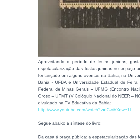
Aproveitando o período de festas juninas, gost
espetacularização das festas juninas no espaço u
foi lançado em alguns eventos na Bahia, na Univ
Bahia - UFBA e Universidade Estadual de Feira
Federal de Minas Gerais – UFMG (Encontro Naci
Groso – UFMT (V Colóquio Nacional do NEER – Nú
divulgado na TV Educativa da Bahia:
http://www.youtube.com/watch?v=tCwibXqwe1I
Segue abaixo a síntese do livro:
Da casa á praça pública: a espetacularização das 