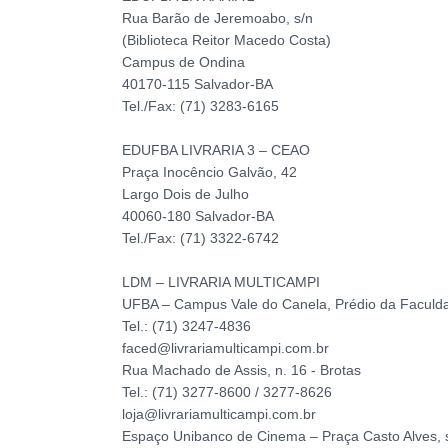
Rua Barão de Jeremoabo, s/n
(Biblioteca Reitor Macedo Costa)
Campus de Ondina
40170-115 Salvador-BA
Tel./Fax: (71) 3283-6165
EDUFBA LIVRARIA 3 – CEAO
Praça Inocêncio Galvão, 42
Largo Dois de Julho
40060-180 Salvador-BA
Tel./Fax: (71) 3322-6742
LDM – LIVRARIA MULTICAMPI
UFBA – Campus Vale do Canela, Prédio da Faculd
Tel.: (71) 3247-4836
faced@livrariamulticampi.com.br
Rua Machado de Assis, n. 16 - Brotas
Tel.: (71) 3277-8600 / 3277-8626
loja@livrariamulticampi.com.br
Espaço Unibanco de Cinema – Praça Casto Alves, 