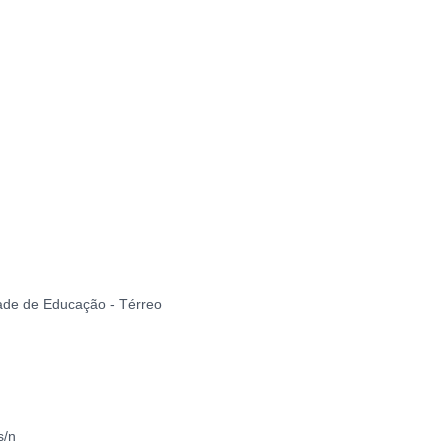
ade de Educação - Térreo
s/n