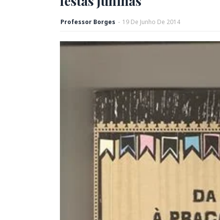
festas juninas
Professor Borges
-
19
De
Junho
De
2014