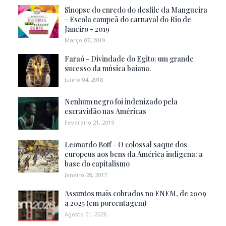
Sinopse do enredo do desfile da Mangueira
- Escola campeã do carnaval do Rio de
Janeiro - 2019
Março 07, 2019
Faraó - Divindade do Egito: um grande
sucesso da música baiana.
Junho 04, 2018
Nenhum negro foi indenizado pela
escravidão nas Américas
Fevereiro 21, 2019
Leonardo Boff - O colossal saque dos
europeus aos bens da América indígena: a
base do capitalismo
Janeiro 28, 2017
Assuntos mais cobrados no ENEM, de 2009
a 2025 (em porcentagem)
Agosto 01, 2026