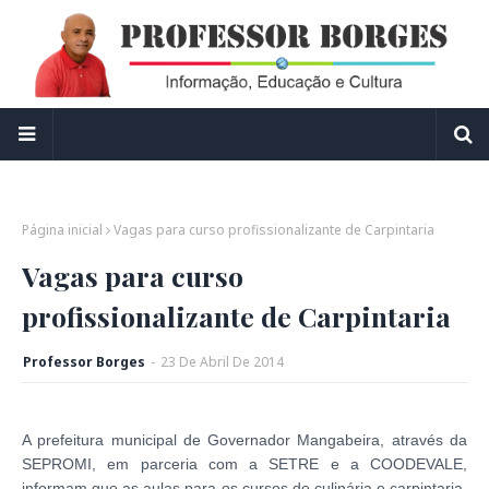
Página inicial
Vagas para curso profissionalizante de Carpintaria
Vagas para curso
profissionalizante de Carpintaria
Professor Borges
-
23
De
Abril
De
2014
A prefeitura municipal de Governador Mangabeira, através da
SEPROMI, em parceria com a SETRE e a COODEVALE,
informam que as aulas para os cursos de culinária e carpintaria,