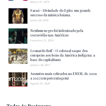
Março 07, 2019
Faraó - Divindade do Egito: um grande
sucesso da música baiana.
Junho 04, 2018
Nenhum negro foi indenizado pela
escravidão nas Américas
Fevereiro 21, 2019
Leonardo Boff - O colossal saque dos
europeus aos bens da América indígena: a
base do capitalismo
Janeiro 28, 2017
Assuntos mais cobrados no ENEM, de 2009
a 2025 (em porcentagem)
Agosto 01, 2026
Todas As Postagens