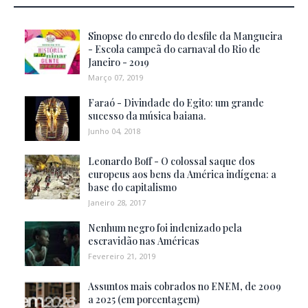
Sinopse do enredo do desfile da Mangueira
- Escola campeã do carnaval do Rio de
Janeiro - 2019
Março 07, 2019
Faraó - Divindade do Egito: um grande
sucesso da música baiana.
Junho 04, 2018
Leonardo Boff - O colossal saque dos
europeus aos bens da América indígena: a
base do capitalismo
Janeiro 28, 2017
Nenhum negro foi indenizado pela
escravidão nas Américas
Fevereiro 21, 2019
Assuntos mais cobrados no ENEM, de 2009
a 2025 (em porcentagem)