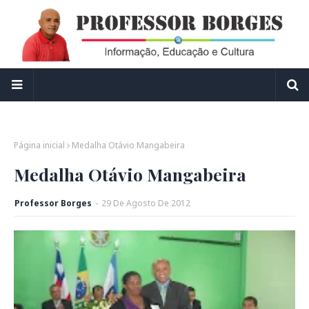
Página inicial
Medalha Otávio Mangabeira
Medalha Otávio Mangabeira
Professor Borges
-
29
De
Agosto
De
2012