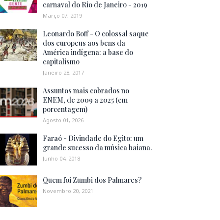
carnaval do Rio de Janeiro - 2019
Março 07, 2019
Leonardo Boff - O colossal saque
dos europeus aos bens da
América indígena: a base do
capitalismo
Janeiro 28, 2017
Assuntos mais cobrados no
ENEM, de 2009 a 2025 (em
porcentagem)
Agosto 01, 2026
Faraó - Divindade do Egito: um
grande sucesso da música baiana.
Junho 04, 2018
Quem foi Zumbi dos Palmares?
Novembro 20, 2021