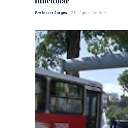
funcionar
Professor Borges
-
7
De
Agosto
De
2012