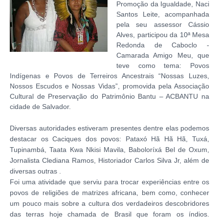
Promoção da Igualdade, Naci
Santos Leite, acompanhada
pela seu assessor Cássio
Alves, participou da 10ª Mesa
Redonda de Caboclo -
Camarada Amigo Meu, que
teve como tema: Povos
Indígenas e Povos de Terreiros Ancestrais “Nossas Luzes,
Nossos Escudos e Nossas Vidas”, promovida pela Associação
Cultural de Preservação do Patrimônio Bantu – ACBANTU na
cidade de Salvador.
Diversas autoridades estiveram presentes dentre elas podemos
destacar os Caciques dos povos: Pataxó Hã Hã Hã, Tuxá,
Tupinambá, Taata Kwa Nkisi Mavila, Baboloríxá Bel de Oxum,
Jornalista Clediana Ramos, Historiador Carlos Silva Jr, além de
diversas outras .
Foi uma atividade que serviu para trocar experiências entre os
povos de religiões de matrizes africana, bem como, conhecer
um pouco mais sobre a cultura dos verdadeiros descobridores
das terras hoje chamada de Brasil que foram os índios.