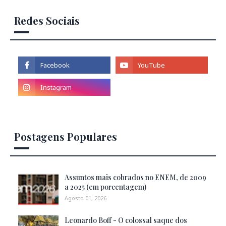
Redes Sociais
Postagens Populares
Assuntos mais cobrados no ENEM, de 2009
a 2025 (em porcentagem)
Agosto 01, 2026
Leonardo Boff - O colossal saque dos