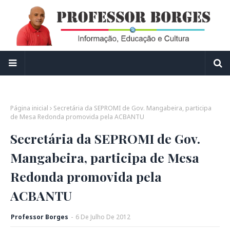
Página inicial
Secretária da SEPROMI de Gov. Mangabeira, participa
de Mesa Redonda promovida pela ACBANTU
Secretária da SEPROMI de Gov.
Mangabeira, participa de Mesa
Redonda promovida pela
ACBANTU
Professor Borges
-
6
De
Julho
De
2012