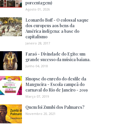
porcentagem)
Agosto 01, 2026
Leonardo Boff - O colossal saque
dos europeus aos bens da
América indígena: a base do
capitalismo
Janeiro 28, 2017
Faraó - Divindade do Egito: um
grande sucesso da música baiana.
Junho 04, 2018
Sinopse do enredo do desfile da
Mangueira - Escola campeã do
carnaval do Rio de Janeiro - 2019
Março 07, 2019
Quem foi Zumbi dos Palmares?
Novembro 20, 2021