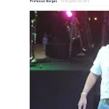
Professor Borges
-
10
De
Junho
De
2012