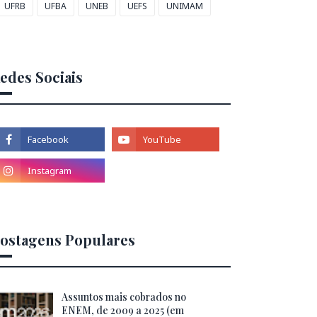
UFRB
UFBA
UNEB
UEFS
UNIMAM
edes Sociais
ostagens Populares
Assuntos mais cobrados no
ENEM, de 2009 a 2025 (em