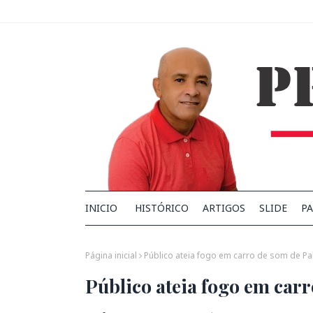
INICIO
HISTÓRICO
ARTIGOS
SLIDE
PA
Página inicial
Público ateia fogo em carro de som de P
Público ateia fogo em car