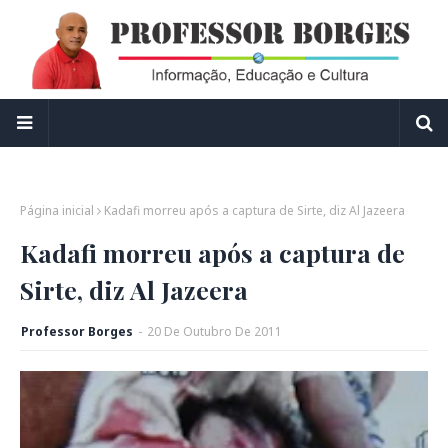
Página inicial
Kadafi morreu após a captura de Sirte, diz Al Jazeera
Kadafi morreu após a captura de
Sirte, diz Al Jazeera
Professor Borges
-
20
De
Outubro
De
2011