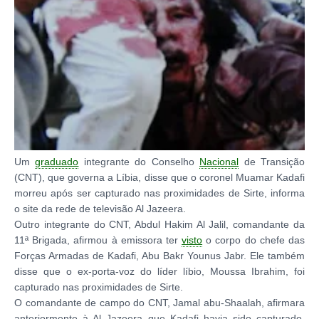
Um
graduado
integrante do Conselho
Nacional
de Transição
(CNT), que governa a Líbia, disse que o coronel Muamar Kadafi
morreu após ser capturado nas proximidades de Sirte, informa
o site da rede de televisão Al Jazeera.
Outro integrante do CNT, Abdul Hakim Al Jalil, comandante da
11ª Brigada, afirmou à emissora ter
visto
o corpo do chefe das
Forças Armadas de Kadafi, Abu Bakr Younus Jabr. Ele também
disse que o ex-porta-voz do líder líbio, Moussa Ibrahim, foi
capturado nas proximidades de Sirte.
O comandante de campo do CNT, Jamal abu-Shaalah, afirmara
anteriormente à Al Jazeera que Kadafi havia sido capturado,