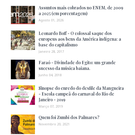
Assuntos mais cobrados no ENEM, de 2009
a 2025 (em porcentagem)
Agosto 01, 2026
Leonardo Boff - O colossal saque dos
europeus aos bens da América indígena: a
base do capitalismo
Janeiro 28, 2017
Faraó - Divindade do Egito: um grande
sucesso da música baiana.
Junho 04, 2018
Sinopse do enredo do desfile da Mangueira
- Escola campeã do carnaval do Rio de
Janeiro - 2019
Março 07, 2019
Quem foi Zumbi dos Palmares?
Novembro 20, 2021