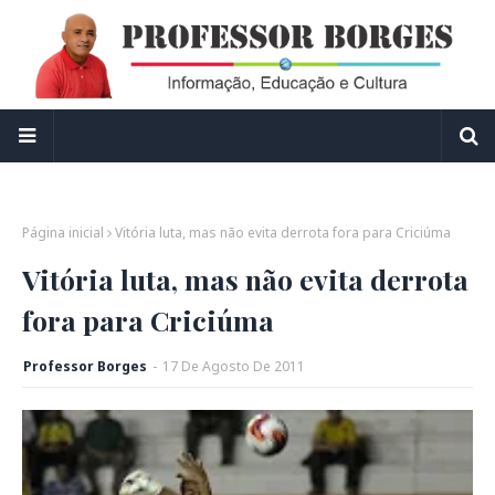
Página inicial
Vitória luta, mas não evita derrota fora para Criciúma
Vitória luta, mas não evita derrota
fora para Criciúma
Professor Borges
-
17
De
Agosto
De
2011