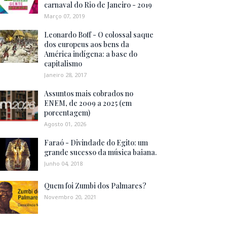
carnaval do Rio de Janeiro - 2019
Março 07, 2019
Leonardo Boff - O colossal saque
dos europeus aos bens da
América indígena: a base do
capitalismo
Janeiro 28, 2017
Assuntos mais cobrados no
ENEM, de 2009 a 2025 (em
porcentagem)
Agosto 01, 2026
Faraó - Divindade do Egito: um
grande sucesso da música baiana.
Junho 04, 2018
Quem foi Zumbi dos Palmares?
Novembro 20, 2021