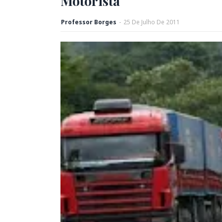
Motorista
Professor Borges
-
25
De
Julho
De
2011