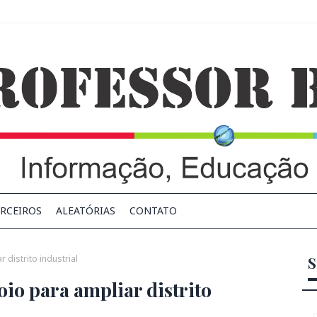
RCEIROS
ALEATÓRIAS
CONTATO
 distrito industrial
S
io para ampliar distrito