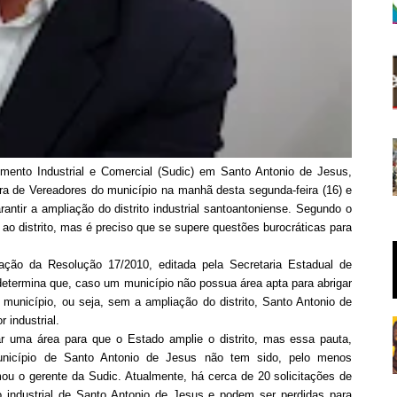
mento Industrial e Comercial (Sudic) em Santo Antonio de Jesus,
ara de Vereadores do município na manhã desta segunda-feira (16) e
rantir a ampliação do distrito industrial santoantoniense. Segundo o
 ao distrito, mas é preciso que se supere questões burocráticas para
ção da Resolução 17/2010, editada pela Secretaria Estadual de
determina que, caso um município não possua área apta para abrigar
 município, ou seja, sem a ampliação do distrito, Santo Antonio de
 industrial.
r uma área para que o Estado amplie o distrito, mas essa pauta,
município de Santo Antonio de Jesus não tem sido, pelo menos
mou o gerente da Sudic. Atualmente, há cerca de 20 solicitações de
o industrial de Santo Antonio de Jesus e podem ser perdidas para