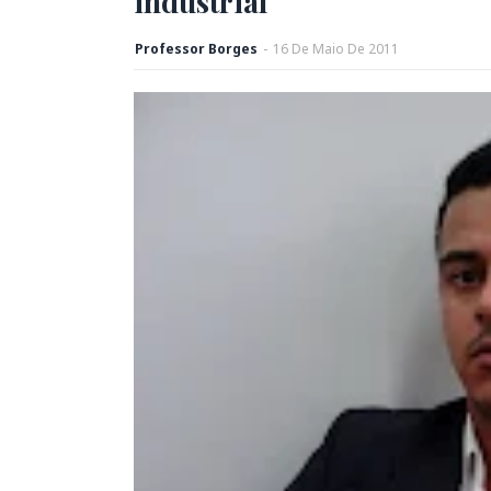
industrial
Professor Borges
-
16
De
Maio
De
2011