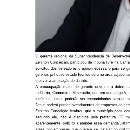
O gerente regional
da Superintendência de Desenvolvi
Zenilton Conceição, participou da tribuna livre na Câm
solicitou dos vereadores o apoio necessário para se ga
gerente, já houve estudo técnico de uma área adjacente
efetivar a ampliação do distrito.
A preocupação maior do gerente deve-se a determina
Indústria, Comércio e Mineração, que em seu artigo V, 
indústrias, estas poderão ser encaminhadas para outro
Jesus poderá perder investimentos de empresas do setor
Zenilton Conceição lembrou que o município pode doa
segundo ele, não é discutida pela prefeitura. “O 
aparentemente, solicito a atender essa demanda”, afir
áreas por empresas que querem se instalar no distrit