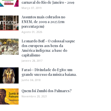
carnaval do Rio de Janeiro - 2019
Março 07, 2019
Assuntos mais cobrados no
ENEM, de 2009 a 2025 (em
porcentagem)
Agosto 01, 2026
Leonardo Boff - O colossal saque
dos europeus aos bens da
América indígena: a base do
capitalismo
Janeiro 28, 2017
Faraó - Divindade do Egito: um
grande sucesso da música baiana.
Junho 04, 2018
Quem foi Zumbi dos Palmares?
Novembro 20, 2021