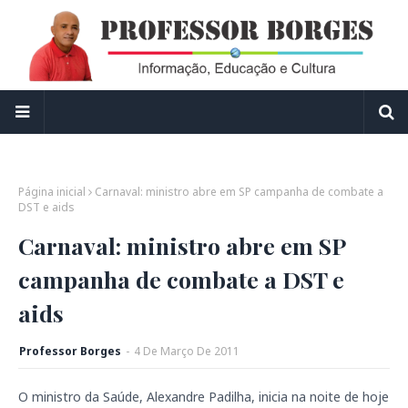
Página inicial
Carnaval: ministro abre em SP campanha de combate a
DST e aids
Carnaval: ministro abre em SP
campanha de combate a DST e
aids
Professor Borges
-
4
De
Março
De
2011
O ministro da Saúde, Alexandre Padilha, inicia na noite de
hoje