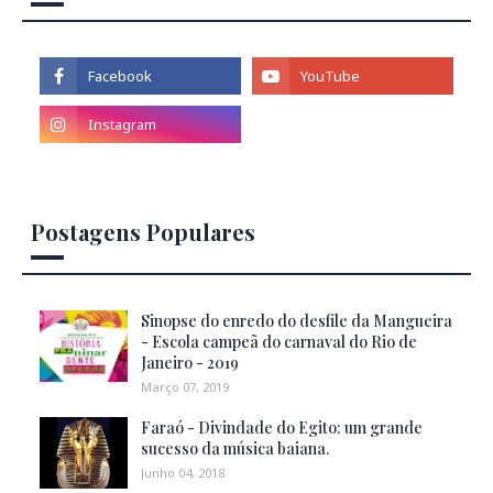
Postagens Populares
Sinopse do enredo do desfile da Mangueira
- Escola campeã do carnaval do Rio de
Janeiro - 2019
Março 07, 2019
Faraó - Divindade do Egito: um grande
sucesso da música baiana.
Junho 04, 2018