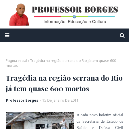
Página inicial
Tragédia na região serrana do Rio já tem quase 600
mortos
Tragédia na região serrana do Rio
já tem quase 600 mortos
Professor Borges
-
15
De
Janeiro
De
2011
A cada novo boletim oficial
da Secretaria de Estado de
Saúde e Defesa Civil