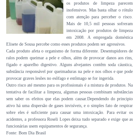
os produtos de limpeza parecem
inofensivos. Mas basta olhar o rótulo
com atenção para perceber o risco.
Mais de 10,5 mil pessoas sofreram
intoxicação por produtos de limpeza
em 2008. A empregada doméstica
Elisete de Sousa percebe como esses produtos podem ser agressivos.
Cada produto afeta o organismo de forma diferente. Desentupidores de
ralos podem queimar a pele e olhos, além de provocar danos aos rins,
fígado e aparelho digestivo. Alguns alvejantes contêm soda cáustica,
substância responsável por queimaduras na pele e nos olhos e que pode
provocar graves lesões no esôfago e estômago se for ingerida.
Outro risco até mesmo para os profissionais é a mistura de produtos. Na
tentativa de facilitar a limpeza, algumas pessoas combinam substâncias
sem saber os efeitos que elas podem causar.Dependendo do principio
ativo há uma dispersão de gases invisíveis, e o simples fato de respirar
sobre eles é suficiente para causar uma intoxicação. Para evitar os
acidentes, a professora Roseli Lopes deixa tudo separado e exige que as
funcionárias usem equipamentos de segurança.
Fonte: Bom Dia Brasil