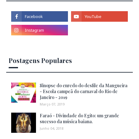
Postagens Populares
Sinopse do enredo do desfile da Mangueira
- Escola campeã do carnaval do Rio de
Janeiro - 2019
Março 07, 2019
Faraó - Divindade do Egito: um grande
sucesso da música baiana.
Junho 04, 2018