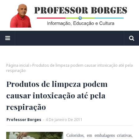
Página inicial
Produtos de limpeza podem causar intoxicação até pela
respiração
Produtos de limpeza podem
causar intoxicação até pela
respiração
Professor Borges
-
4
De
Janeiro
De
2011
Coloridos, em embalagens criativas,