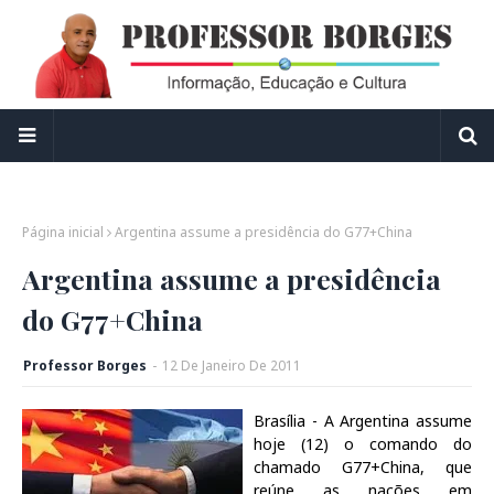
Página inicial
Argentina assume a presidência do G77+China
Argentina assume a presidência
do G77+China
Professor Borges
-
12
De
Janeiro
De
2011
Brasília - A Argentina assume
hoje (12) o comando do
chamado G77+China, que
reúne as nações em