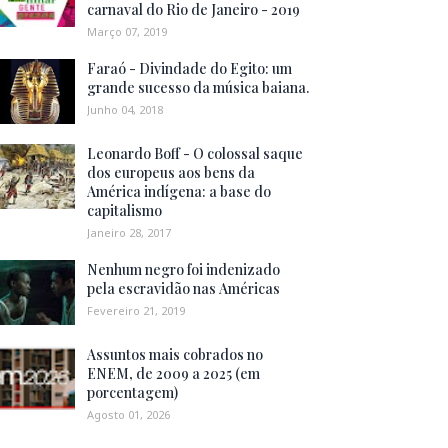
carnaval do Rio de Janeiro - 2019
Março 07, 2019
Faraó - Divindade do Egito: um
grande sucesso da música baiana.
Junho 04, 2018
Leonardo Boff - O colossal saque
dos europeus aos bens da
América indígena: a base do
capitalismo
Janeiro 28, 2017
Nenhum negro foi indenizado
pela escravidão nas Américas
Fevereiro 21, 2019
Assuntos mais cobrados no
ENEM, de 2009 a 2025 (em
porcentagem)
Agosto 01, 2026