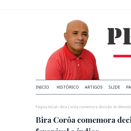
INICIO
HISTÓRICO
ARTIGOS
SLIDE
PA
Página inicial
Bira Corôa comemora decisão do Ministéri
Bira Corôa comemora decis