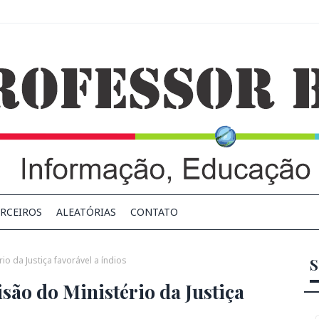
RCEIROS
ALEATÓRIAS
CONTATO
o da Justiça favorável a índios
S
ão do Ministério da Justiça