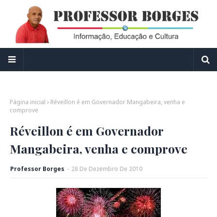
Página inicial
Réveillon é em Governador Mangabeira, venha e
comprove
Réveillon é em Governador
Mangabeira, venha e comprove
Professor Borges
-
28
De
Dezembro
De
2010