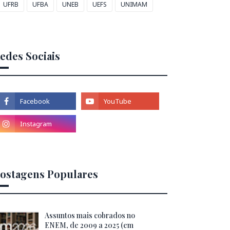
UFRB
UFBA
UNEB
UEFS
UNIMAM
edes Sociais
ostagens Populares
Assuntos mais cobrados no
ENEM, de 2009 a 2025 (em