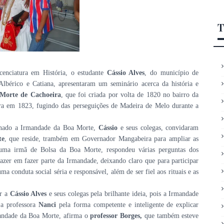
T
enciatura em História, o estudante
Cássio Alves
, do município de
lbérico e Catiana, apresentaram um seminário acerca da história e
Morte de Cachoeira
, que foi criada por volta de 1820 no bairro da
ra em 1823, fugindo das perseguições de Madeira de Melo durante a
cionado a Irmandade da Boa Morte,
Cássio
e seus colegas, convidaram
te
, que reside, trambém em Governador Mangabeira para ampliar as
ma irmã de Bolsa da Boa Morte, respondeu várias perguntas dos
azer em fazer parte da Irmandade, deixando claro que para participar
 conduta social séria e responsável, além de ser fiel aos rituais e as
ar a
Cássio Alves
e seus colegas pela brilhante ideia, pois a Irmandade
 a professora
Nanci
pela forma competente e inteligente de explicar
rmandade da Boa Morte, afirma o
professor Borges,
que também
esteve