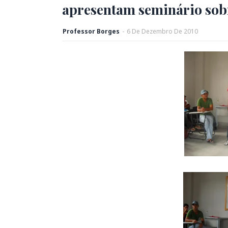
apresentam seminário sob
Professor Borges
-
6
De
Dezembro
De
2010