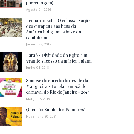
porcentagem)
Agosto 01, 2026
Leonardo Boff - O colossal saque
dos europeus aos bens da
América indígena: a base do
capitalismo
Janeiro 28, 2017
Faraó - Divindade do Egito: um
grande sucesso da música baiana.
Junho 04, 2018
Sinopse do enredo do desfile da
Mangueira - Escola campeã do
carnaval do Rio de Janeiro - 2019
Março 07, 2019
Quem foi Zumbi dos Palmares?
Novembro 20, 2021