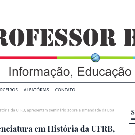
RCEIROS
ALEATÓRIAS
CONTATO
História da UFRB, apresentam seminário sobre a Irmandade da Boa
S
cenciatura em História da UFRB,