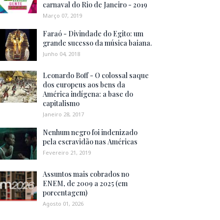
carnaval do Rio de Janeiro - 2019
Março 07, 2019
Faraó - Divindade do Egito: um
grande sucesso da música baiana.
Junho 04, 2018
Leonardo Boff - O colossal saque
dos europeus aos bens da
América indígena: a base do
capitalismo
Janeiro 28, 2017
Nenhum negro foi indenizado
pela escravidão nas Américas
Fevereiro 21, 2019
Assuntos mais cobrados no
ENEM, de 2009 a 2025 (em
porcentagem)
Agosto 01, 2026