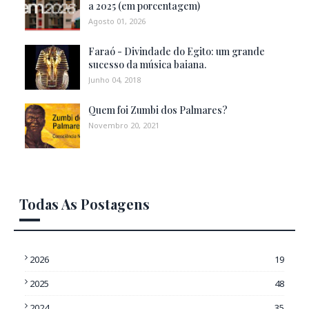
a 2025 (em porcentagem)
Agosto 01, 2026
Faraó - Divindade do Egito: um grande
sucesso da música baiana.
Junho 04, 2018
Quem foi Zumbi dos Palmares?
Novembro 20, 2021
Todas As Postagens
2026
19
2025
48
2024
35