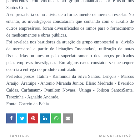
pertencentes e/ou vinculadas ao grupo comandado por Edison dos
Santos Cruz.
A empresa teria como atividade o fornecimento de merenda escolar. No
entanto, as investigações constataram que contando com o auxílio de
outros empresários, foram diversificados os ramos para o fornecimento
de medicamentos e obras públicas.
Foi revelada nos bastidores da atuação de grupo empresarial a “divisão
de mercados” a partir de licitações “montadas”, utilização de notas
fiscais frias ou mesmo pelo superfaturamento dos preços praticados
pelas empresas investigadas. Em alguns casos constatou-se que sequer
ocorria a entrega do produto contratado.
Prefeitos presos: Itatim - Raimunda da Silva Santos, Lençóis - Marcos
Araújo, Aratuípe - Antonio Miranda Junior, Elísio Medrado - Everaldo
Caldas, Carfanaum- Ivanilton Novaes, Utinga - Joilson SantosSanta,
Terezinha - Agnaldo Andrade.
Fonte: Correio da Bahia
ANTIGOS
MAIS RECENTES