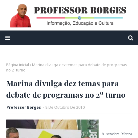
Página inicial
Marina divulga dez temas para debate de programas
no 2º turno
Marina divulga dez temas para
debate de programas no 2º turno
Professor Borges
-
8
De
Outubro
De
2010
A senadora Marina