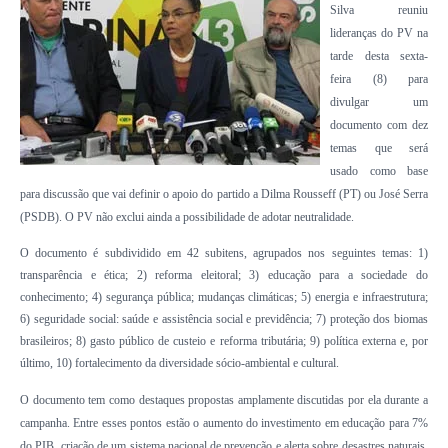
Silva reuniu
lideranças do PV na
tarde desta sexta-
feira (8) para
divulgar um
documento com dez
temas que será
usado como base
para discussão que vai definir o apoio do partido a Dilma Rousseff (PT) ou José Serra
(PSDB). O PV não exclui ainda a possibilidade de adotar neutralidade.
O documento é subdividido em 42 subitens, agrupados nos seguintes temas: 1)
transparência e ética; 2) reforma eleitoral; 3) educação para a sociedade do
conhecimento; 4) segurança pública; mudanças climáticas; 5) energia e infraestrutura;
6) seguridade social: saúde e assistência social e previdência; 7) proteção dos biomas
brasileiros; 8) gasto público de custeio e reforma tributária; 9) política externa e, por
último, 10) fortalecimento da diversidade sócio-ambiental e cultural.
O documento tem como destaques propostas amplamente discutidas por ela durante a
campanha. Entre esses pontos estão o aumento do investimento em educação para 7%
do PIB, criação de um sistema nacional de prevenção e alerta sobre desastres naturais,