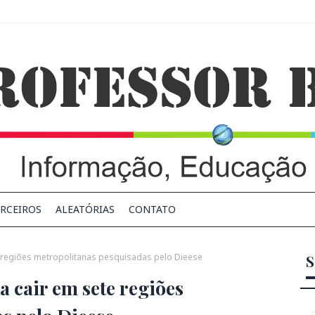
RCEIROS
ALEATÓRIAS
CONTATO
e regiões metropolitanas pesquisadas pelo Dieese
S
a cair em sete regiões