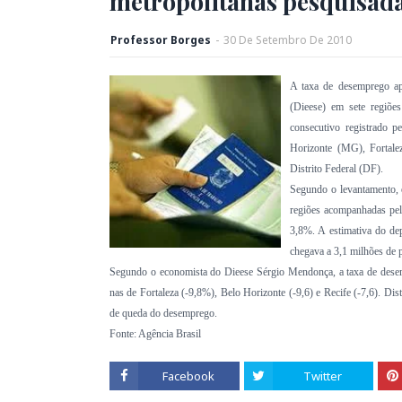
metropolitanas pesquisada
Professor Borges
-
30
De
Setembro
De
2010
A taxa de desemprego apu
(Dieese) em sete regiõe
consecutivo registrado 
Horizonte (MG), Fortale
Distrito Federal (DF).
Segundo o levantamento, 
regiões acompanhadas pel
3,8%. A estimativa do de
chegava a 3,1 milhões de 
Segundo o economista do Dieese Sérgio Mendonça, a taxa de desem
nas de Fortaleza (-9,8%), Belo Horizonte (-9,6) e Recife (-7,6). Di
de queda do desemprego.
Fonte: Agência Brasil
Facebook
Twitter