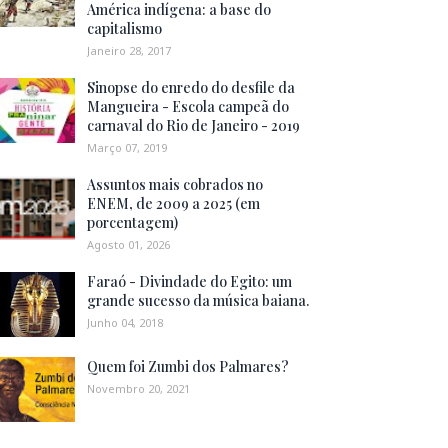
América indígena: a base do
capitalismo
Janeiro 28, 2017
Sinopse do enredo do desfile da
Mangueira - Escola campeã do
carnaval do Rio de Janeiro - 2019
Março 07, 2019
Assuntos mais cobrados no
ENEM, de 2009 a 2025 (em
porcentagem)
Agosto 01, 2026
Faraó - Divindade do Egito: um
grande sucesso da música baiana.
Junho 04, 2018
Quem foi Zumbi dos Palmares?
Novembro 20, 2021