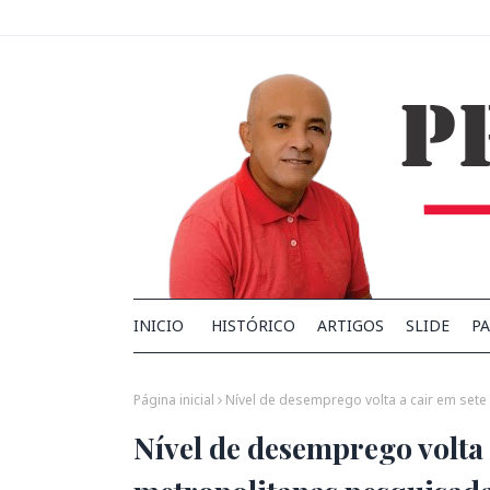
INICIO
HISTÓRICO
ARTIGOS
SLIDE
PA
Página inicial
Nível de desemprego volta a cair em set
Nível de desemprego volta 