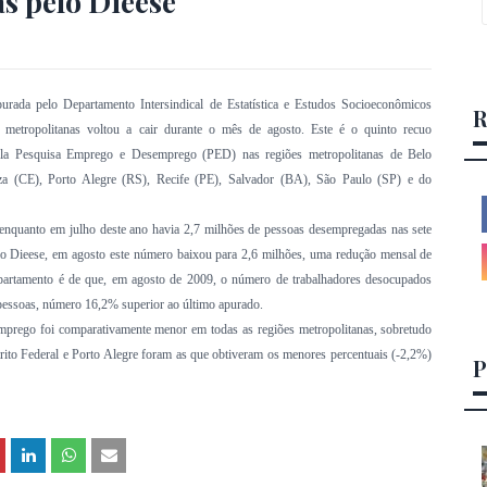
s pelo Dieese
rada pelo Departamento Intersindical de Estatística e Estudos Socioeconômicos
R
s metropolitanas voltou a cair durante o mês de agosto. Este é o quinto recuo
pela Pesquisa Emprego e Desemprego (PED) nas regiões metropolitanas de Belo
za (CE), Porto Alegre (RS), Recife (PE), Salvador (BA), São Paulo (SP) e do
enquanto em julho deste ano havia 2,7 milhões de pessoas desempregadas nas sete
o Dieese, em agosto este número baixou para 2,6 milhões, uma redução mensal de
partamento é de que, em agosto de 2009, o número de trabalhadores desocupados
pessoas, número 16,2% superior ao último apurado.
prego foi comparativamente menor em todas as regiões metropolitanas, sobretudo
strito Federal e Porto Alegre foram as que obtiveram os menores percentuais (-2,2%)
P