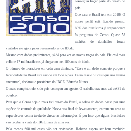
conseguiu traçar parte do retrato do
país.
Que cara o Brasil tem em 2010? O
nosso perfil está ficando pronto:
80% dos brasileiros já responderam
às perguntas do Censo. Quase 58
milhões de domicílios foram
visitados até agora pelos recenseadores do IBGE.
Mesmo com dados preliminares, já dá para ver os novos traços do país. Ele está mais
velho e 17 mil brasileiros já chegaram aos 100 anos de idade.
O número de moradores em cada casa diminuiu. “Esse é um dado concreto porque a
fecundidade no Brasil esta caindo em todo o país. Então esse é o Brasil que nós vamos
encontrar”, declarou o presidente do IBGE, Eduardo Nunes.
O mais completo raio-x do país começou em agosto. O trabalho nas ruas vai até 31 de
outubro.
Para que o Censo seja o mais fiel retrato do Brasil, a coleta de dados passa por uma
espécie de controle de qualidade. Nessa reta final do levantamento, entram em cena os
supervisores com a tarefa de checar as informações. É por isso que alguns brasileiros
vão receber a visita do IBGE mais de uma vez.
Pelo menos 600 mil casas vão ser revisitadas. Roberto espera ser bem recebido: