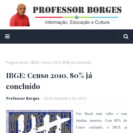
Página inicial
IBGE: Censo 2010, 80% já concluído
IBGE: Censo 2010, 80% já
concluído
Professor Borges
-
28
De
Setembro
De
2010
Um Brasil mais velho e com
famílias menores. Com 80% do
Censo concluído, o IBGE já