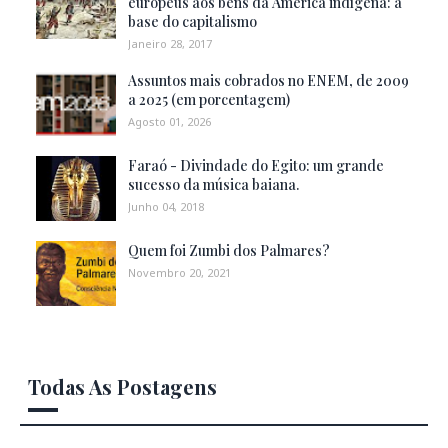
europeus aos bens da América indígena: a
base do capitalismo
Janeiro 28, 2017
Assuntos mais cobrados no ENEM, de 2009
a 2025 (em porcentagem)
Agosto 01, 2026
Faraó - Divindade do Egito: um grande
sucesso da música baiana.
Junho 04, 2018
Quem foi Zumbi dos Palmares?
Novembro 20, 2021
Todas As Postagens