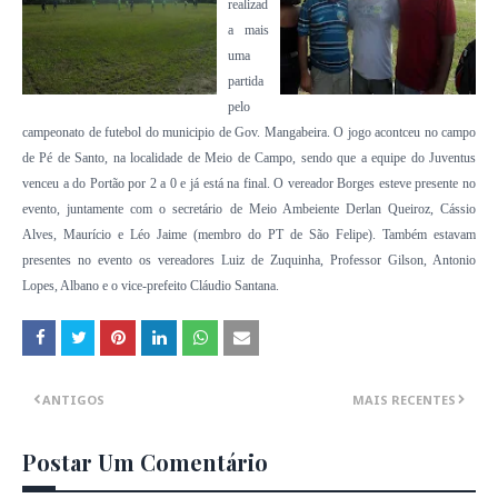
realizad
a mais
uma
partida
pelo
campeonato de futebol do municipio de Gov. Mangabeira. O jogo acontceu no campo
de Pé de Santo, na localidade de Meio de Campo, sendo que a equipe do Juventus
venceu a do Portão por 2 a 0 e já está na final. O vereador Borges esteve presente no
evento, juntamente com o secretário de Meio Ambeiente Derlan Queiroz, Cássio
Alves, Maurício e Léo Jaime (membro do PT de São Felipe). Também estavam
presentes no evento os vereadores Luiz de Zuquinha, Professor Gilson, Antonio
Lopes, Albano e o vice-prefeito Cláudio Santana.
ANTIGOS
MAIS RECENTES
Postar Um Comentário