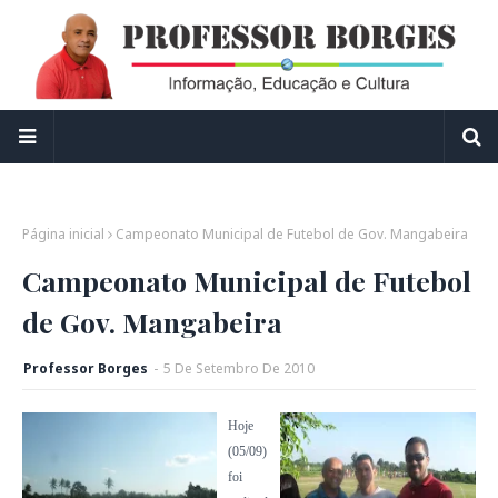
Página inicial
Campeonato Municipal de Futebol de Gov. Mangabeira
Campeonato Municipal de Futebol
de Gov. Mangabeira
Professor Borges
-
5
De
Setembro
De
2010
Hoje
(05/09)
foi