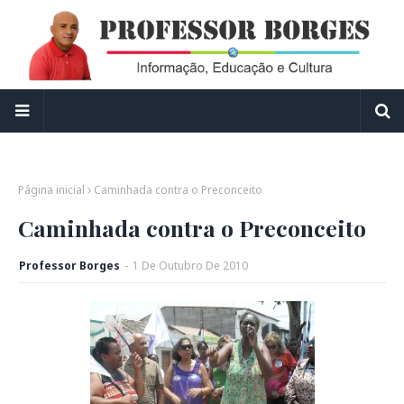
Página inicial
Caminhada contra o Preconceito
Caminhada contra o Preconceito
Professor Borges
-
1
De
Outubro
De
2010