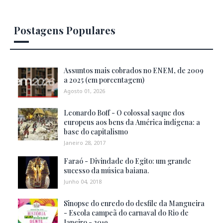
Postagens Populares
Assuntos mais cobrados no ENEM, de 2009
a 2025 (em porcentagem)
Agosto 01, 2026
Leonardo Boff - O colossal saque dos
europeus aos bens da América indígena: a
base do capitalismo
Janeiro 28, 2017
Faraó - Divindade do Egito: um grande
sucesso da música baiana.
Junho 04, 2018
Sinopse do enredo do desfile da Mangueira
- Escola campeã do carnaval do Rio de
Janeiro - 2019