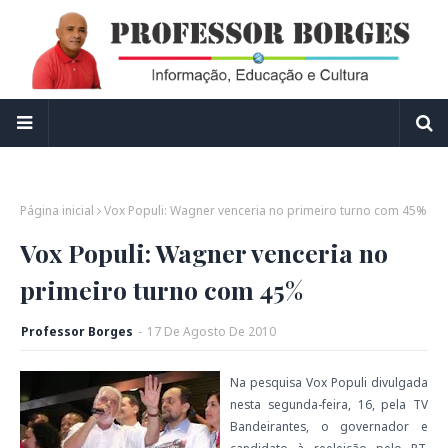
Página inicial
Vox Populi: Wagner venceria no primeiro turno com 45%
Vox Populi: Wagner venceria no
primeiro turno com 45%
Professor Borges
-
17
De
Agosto
De
2010
Na pesquisa Vox Populi divulgada
nesta segunda-feira, 16, pela TV
Bandeirantes, o governador e