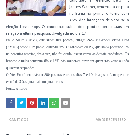
candidato à reeleição pelo PT,
Jaques Wagner, venceria a disputa
na Bahia no primeiro turno com
45%
das intenções de voto se a
eleição fosse hoje. O candidato subiu dois pontos percentuais em
relação à última pesquisa, divulgada no dia 27.
Paulo Souto (DEM), que subiu três pontos, atingiu
24%
e Geddel Vieira Lima
(PMDB) perdeu um ponto, obtendo
9%
. O candidato do PV, que havia pontuado 1%
na pesquisa anterior, desta vez, não foi citado, assim como os demais candidatos. Os
brancos e nulos somaram 6% e 16% não souberam dizer em quem irão votar ou não
quiseram responder.
O Vox Populi entrevistou 800 pessoas entre os dias 7 e 10 de agosto. A margem de
erro é de 3,5% para mais ou para menos.
Fonte: A Tarde
ANTIGOS
MAIS RECENTES