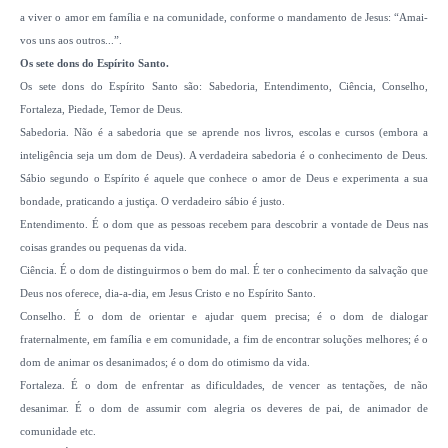
a viver o amor em família e na comunidade, conforme o mandamento de Jesus: “Amai-
vos uns aos outros...”.
Os sete dons do Espírito Santo.
Os sete dons do Espírito Santo são: Sabedoria, Entendimento, Ciência, Conselho,
Fortaleza, Piedade, Temor de Deus.
Sabedoria. Não é a sabedoria que se aprende nos livros, escolas e cursos (embora a
inteligência seja um dom de Deus). A verdadeira sabedoria é o conhecimento de Deus.
Sábio segundo o Espírito é aquele que conhece o amor de Deus e experimenta a sua
bondade, praticando a justiça. O verdadeiro sábio é justo.
Entendimento. É o dom que as pessoas recebem para descobrir a vontade de Deus nas
coisas grandes ou pequenas da vida.
Ciência. É o dom de distinguirmos o bem do mal. É ter o conhecimento da salvação que
Deus nos oferece, dia-a-dia, em Jesus Cristo e no Espírito Santo.
Conselho. É o dom de orientar e ajudar quem precisa; é o dom de dialogar
fraternalmente, em família e em comunidade, a fim de encontrar soluções melhores; é o
dom de animar os desanimados; é o dom do otimismo da vida.
Fortaleza. É o dom de enfrentar as dificuldades, de vencer as tentações, de não
desanimar. É o dom de assumir com alegria os deveres de pai, de animador de
comunidade etc.