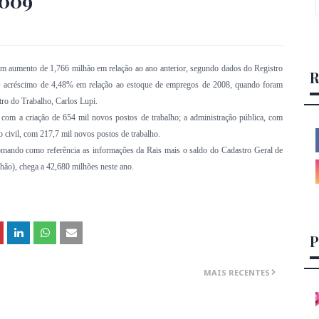
2009
um aumento de 1,766 milhão em relação ao ano anterior, segundo dados do Registro
R
 O acréscimo de 4,48% em relação ao estoque de empregos de 2008, quando foram
tro do Trabalho, Carlos Lupi.
com a criação de 654 mil novos postos de trabalho; a administração pública, com
 civil, com 217,7 mil novos postos de trabalho.
omando como referência as informações da Rais mais o saldo do Cadastro Geral de
ão), chega a 42,680 milhões neste ano.
P
MAIS RECENTES