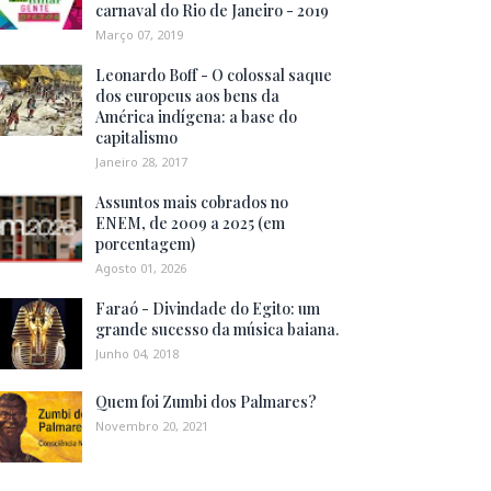
carnaval do Rio de Janeiro - 2019
Março 07, 2019
Leonardo Boff - O colossal saque
dos europeus aos bens da
América indígena: a base do
capitalismo
Janeiro 28, 2017
Assuntos mais cobrados no
ENEM, de 2009 a 2025 (em
porcentagem)
Agosto 01, 2026
Faraó - Divindade do Egito: um
grande sucesso da música baiana.
Junho 04, 2018
Quem foi Zumbi dos Palmares?
Novembro 20, 2021