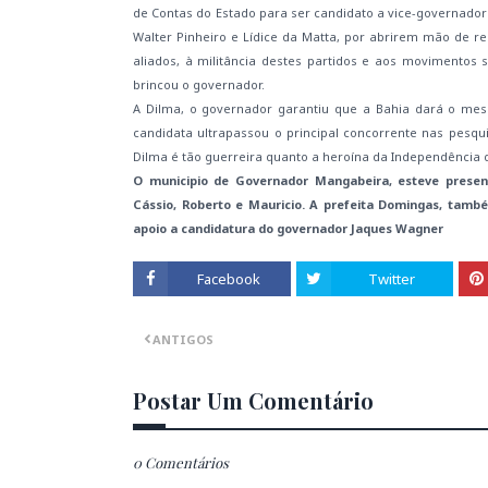
de Contas do Estado para ser candidato a vice-governad
Walter Pinheiro e Lídice da Matta, por abrirem mão de 
aliados, à militância destes partidos e aos movimentos 
brincou o governador.
A Dilma, o governador garantiu que a Bahia dará o me
candidata ultrapassou o principal concorrente nas pesqui
Dilma é tão guerreira quanto a heroína da Independência d
O municipio de Governador Mangabeira, esteve presen
Cássio, Roberto e Mauricio. A prefeita Domingas, tam
apoio a candidatura do governador Jaques Wagner
Facebook
Twitter
ANTIGOS
Postar Um Comentário
0 Comentários