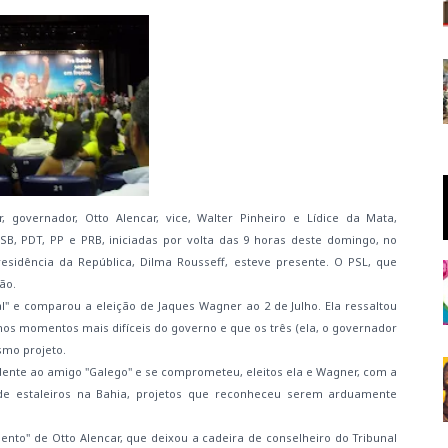
governador, Otto Alencar, vice, Walter Pinheiro e Lídice da Mata,
B, PDT, PP e PRB, iniciadas por volta das 9 horas deste domingo, no
sidência da República, Dilma Rousseff, esteve presente. O PSL, que
ão.
l" e comparou a eleição de Jaques Wagner ao 2 de Julho. Ela ressaltou
nos momentos mais difíceis do governo e que os três (ela, o governador
smo projeto.
dente ao amigo "Galego" e se comprometeu, eleitos ela e Wagner, com a
 de estaleiros na Bahia, projetos que reconheceu serem arduamente
nto" de Otto Alencar, que deixou a cadeira de conselheiro do Tribunal