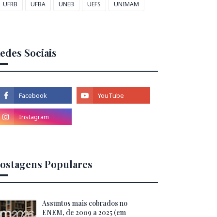
UFRB
UFBA
UNEB
UEFS
UNIMAM
edes Sociais
ostagens Populares
Assuntos mais cobrados no
ENEM, de 2009 a 2025 (em