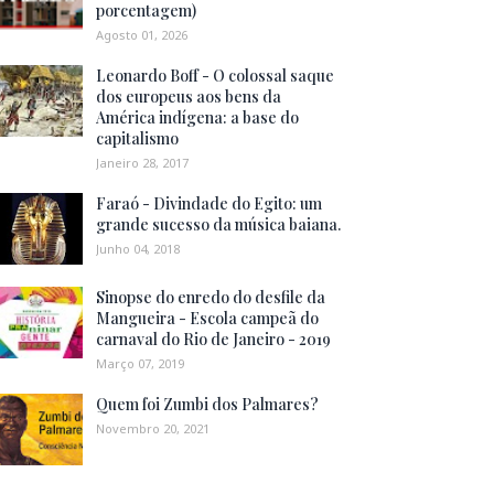
porcentagem)
Agosto 01, 2026
Leonardo Boff - O colossal saque
dos europeus aos bens da
América indígena: a base do
capitalismo
Janeiro 28, 2017
Faraó - Divindade do Egito: um
grande sucesso da música baiana.
Junho 04, 2018
Sinopse do enredo do desfile da
Mangueira - Escola campeã do
carnaval do Rio de Janeiro - 2019
Março 07, 2019
Quem foi Zumbi dos Palmares?
Novembro 20, 2021