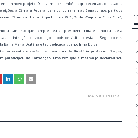
or em um novo projeto. O governador também agradeceu aos deputados
reeleições à Câmara Federal para concorrerem ao Senado, aos partidos
T
sociais. "A nossa chapa já ganhou de W.O., W de Wagner e O de Otto",
smo tratamento que sempre deu ao presidente Lula e lembrou que a
sas de intenção de voto logo depois de visitar o estado. Segundo ele,
a Bahia Maria Quitéria e tão dedicada quanto Irmã Dulce.
te no evento, através dos membros do Diretório professor Borges,
bém paraticipou da Convenção, uma vez que a mesma já declarou sou
MAIS RECENTES