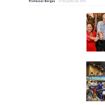
Professor Borges
-
27
De
Junho
De
2010