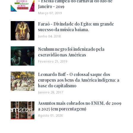
- Escola campeã do carnaval do Rio de
Janeiro - 2019
Março 07, 2019
Faraó - Divindade do Egito: um grande
sucesso da música baiana.
Junho 04, 2018
Nenhum negro foi indenizado pela
escravidão nas Américas
Fevereiro 21, 2019
Leonardo Boff - O colossal saque dos
europeus aos bens da América indígena: a
base do capitalismo
Janeiro 28, 2017
Assuntos mais cobrados no ENEM, de 2009
a 2025 (em porcentagem)
Agosto 01, 2026