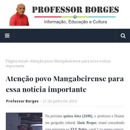
Página inicial
Atenção povo Mangabeirense para essa notícia
importante
Atenção povo Mangabeirense para
essa notícia importante
Professor Borges
-
21
De
Junho
De
2010
Na próxima
quinta feira (24/06)
, o professor e Doutor
em geografia cultural
Jânio Roque
, estará concedendo
uma entrevista
na
TVE Bahia
, canal 2 na antena comum,