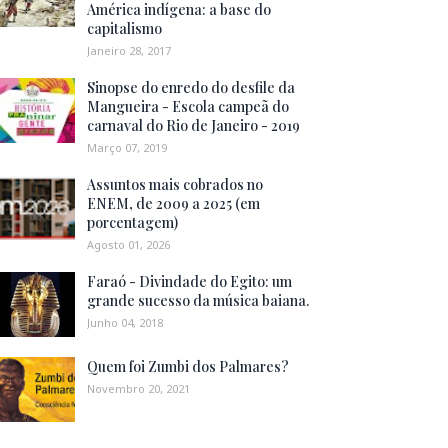
América indígena: a base do
capitalismo
Janeiro 28, 2017
Sinopse do enredo do desfile da
Mangueira - Escola campeã do
carnaval do Rio de Janeiro - 2019
Março 07, 2019
Assuntos mais cobrados no
ENEM, de 2009 a 2025 (em
porcentagem)
Agosto 01, 2026
Faraó - Divindade do Egito: um
grande sucesso da música baiana.
Junho 04, 2018
Quem foi Zumbi dos Palmares?
Novembro 20, 2021