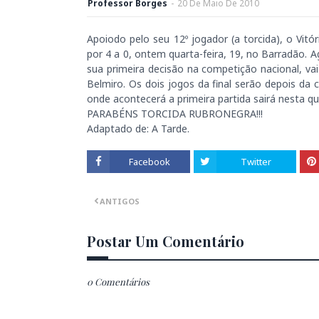
Professor Borges
-
20
De
Maio
De
2010
Apoiodo pelo seu 12º jogador (a torcida), o Vitó
por 4 a 0, ontem quarta-feira, 19, no Barradão.
sua primeira decisão na competição nacional, vai
Belmiro. Os dois jogos da final serão depois da c
onde acontecerá a primeira partida sairá nesta qu
PARABÉNS TORCIDA RUBRONEGRA!!!
Adaptado de: A Tarde.
Facebook
Twitter
ANTIGOS
Postar Um Comentário
0 Comentários