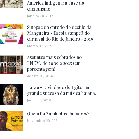
América indígena: a base do
capitalismo
Janeiro 28, 2017
Sinopse do enredo do desfile da
Mangueira - Escola campeã do
carnaval do Rio de Janeiro - 2019
Março 07, 2019
Assuntos mais cobrados no
ENEM, de 2009 a 2025 (em
porcentagem)
Agosto 01, 2026
Faraó - Divindade do Egito: um
grande sucesso da música baiana.
Junho 04, 2018
Quem foi Zumbi dos Palmares?
Novembro 20, 2021