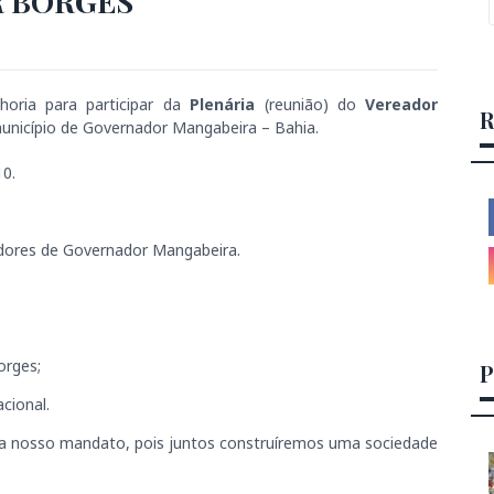
R BORGES
oria para participar da
Plenária
(reunião) do
Vereador
R
unicípio de Governador Mangabeira – Bahia.
10.
dores de Governador Mangabeira.
orges;
P
acional.
ra nosso mandato, pois juntos construíremos uma sociedade