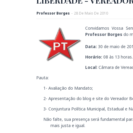
LIBERDADE - VEREADO
Professor Borges
-
28
De
Maio
De
2010
Convidamos Vossa Senh
Professor Borges
do m
Data:
30 de maio de 20
Horário:
08 às 13 horas.
Local
: Câmara de Verea
Pauta:
1- Avaliação do Mandato;
2- Apresentação do blog e site do Vereador B
3- Conjuntura Política Municipal, Estadual e N
Não falte, sua presença será fundamental pa
mais justa e igual.